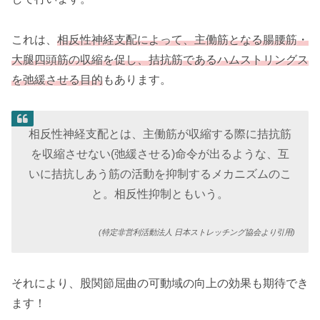
これは、
相反性神経支配によって、主働筋となる腸腰筋・
大腿四頭筋の収縮を促し、拮抗筋であるハムストリングス
を弛緩させる目的
もあります。
相反性神経支配とは、主働筋が収縮する際に拮抗筋
を収縮させない(弛緩させる)命令が出るような、互
いに拮抗しあう筋の活動を抑制するメカニズムのこ
と。相反性抑制ともいう。
(特定非営利活動法人 日本ストレッチング協会より引用)
それにより、股関節屈曲の可動域の向上の効果も期待でき
ます！