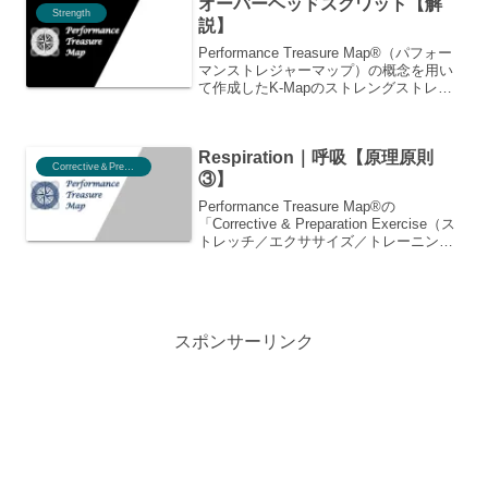
オーバーヘッドスクワット【解
関わる全てのスタッフでPerformance
Strength
説】
Treasure Map®を教科書代わりに共通言
語で確認し合うことができます。パフォ
Performance Treasure Map®（パフォー
ーマンス向上の手がかりとして，
マンストレジャーマップ）の概念を用い
Performance Treasure Map®が活用でき
て作成したK-Mapのストレングストレー
ます。
ニングを徹底解説！オーバーヘットスク
ワットを例に目標達成のための具体的な
ステップや活用法をわかりやすく紹介。
Respiration｜呼吸【原理原則
成功への道筋を明確にし、あなたのパフ
Corrective＆Preparation
ォーマンスを最大化するためのヒントや
③】
ポイントを紹介しています。
Performance Treasure Map®の
「Corrective & Preparation Exercise（ス
トレッチ／エクササイズ／トレーニン
グ）」シリーズにおける原理原則の3つ目
Respiration（呼吸）について解説してい
ます。 この記事では、正しい呼吸の定義
や胸郭と横隔膜の動き、ZOA（Zone of
Apposition）の重要性、Rib Flareの概
スポンサーリンク
念、呼吸主要筋と補助筋の役割など、呼
吸に関する詳細な情報を提供していま
す。さらに、Hi-Loテストを用いた呼吸パ
ターンの評価方法やチェックリストも紹
介されており、適切な呼吸の理解と実践
に役立つ内容となっています。