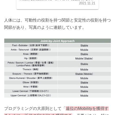
この記事では、コアの定義を腰椎・骨盤・股関節複合体
2021.11.21
（Lumbo-Pelvic-Hip Complex：LPHC）とし、モビリティとスタ
ビリティの関係性、インナーユニットとアウターユニット
（DLS、POS、AOS、LS）の役割、さらにスタビリティとリジ
ディティの違いなど、パフォーマンス向上や代償動作の抑制に役
立つ、コアの安定性に関する詳細な情報を提供しています。
人体には、可動性の役割を持つ関節と安定性の役割を持つ
関節があり、写真のように連鎖しています。
プログラミングの大原則として「
遠位のMobilityを獲得す