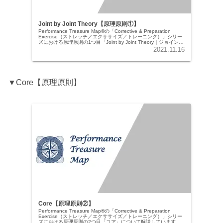
Joint by Joint Theory【原理原則①】
Performance Treasure Map®の「Corrective & Preparation
Exercise（ストレッチ／エクササイズ／トレーニング）」シリー
ズにおける原理原則の1つ目「Joint by Joint Theory｜ジョイン
ト・バイ・ジョイント理論」について解説しています。この記事
2021.11.16
では、人体の各関節が主に「可動性（Mobility）」または「安定
性（Stability）」の役割を持ち、それらが連鎖的に機能している
ことを解説しています。可動性と安定性の定義、各関節の役割、
そしてこれらの機能が崩れた際に生じる代償動作や傷害リスクに
ついて詳しく述べられています。
▼Core【原理原則】
Core【原理原則②】
Performance Treasure Map®の「Corrective & Preparation
Exercise（ストレッチ／エクササイズ／トレーニング）」シリー
ズにおける原理原則の2つ目「コア」について解説しています。