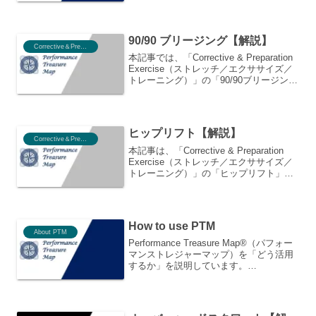
マンストレジャーマップ）に立ち戻ると
その答えが見えてきます。ここでは、
Performance Treasure Map®（パフォー
90/90 ブリージング【解説】
マンストレジャーマップ）を作成した背
Corrective＆Preparation
景や思いを紹介します。
本記事では、「Corrective & Preparation
Exercise（ストレッチ／エクササイズ／
トレーニング）」の「90/90ブリージン
グ」について、各エクササイズにおける
目的・手順・注意点、エクササイズを行
うにあたっての原理原則、パフォーマン
スとの関連性をPerformance Treasure
ヒップリフト【解説】
Map®（パフォーマンストレジャーマッ
Corrective＆Preparation
プ）のOriginal K-Mapをもとに紐解き、
本記事は、「Corrective & Preparation
より深く理解することを目的としていま
Exercise（ストレッチ／エクササイズ／
す。
トレーニング）」の「ヒップリフト」に
ついて、各エクササイズにおける目的・
手順・注意点、エクササイズを行うにあ
たっての原理原則、パフォーマンスとの
関連性をPerformance Treasure
How to use PTM
Map®（パフォーマンストレジャーマッ
About PTM
プ）のOriginal K-Mapをもとに紐解き、
Performance Treasure Map®（パフォー
より深く理解することを目的としていま
マンストレジャーマップ）を「どう活用
す。
するか」を説明しています。
Performance Treasure Map®を活用する
ことで，パフォーマンスの自己分析や，
パフォーマンスに関わる要因要素を細分
化して紐解いたり，アスリートの指導に