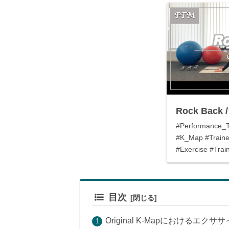
Rock Bac
#Performance_
#K_Map #Traine
#Exercise #Train
#Strength #P...
目次
Original K-Mapにおけるエクサ