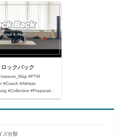
k / ロックバック
Treasure_Map #PTM
r #Coach #Athlete
ing #Collective #Preparation
サイズ分類